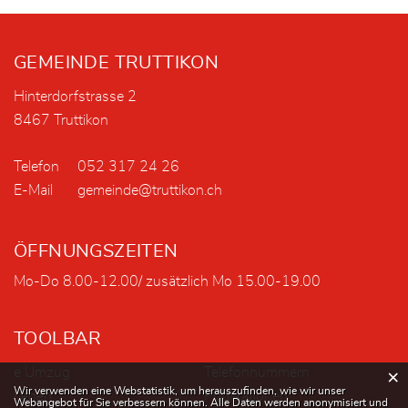
Fusszeile
GEMEINDE TRUTTIKON
Hinterdorfstrasse 2
8467 Truttikon
Telefon
052 317 24 26
E-Mail
gemeinde@truttikon.ch
ÖFFNUNGSZEITEN
Mo-Do 8.00-12.00/ zusätzlich Mo 15.00-19.00
TOOLBAR
e Umzug
Telefonnummern
×
Webstatistik
Wir verwenden eine Webstatistik, um herauszufinden, wie wir unser
Leben
Publikationen
Webangebot für Sie verbessern können. Alle Daten werden anonymisiert und