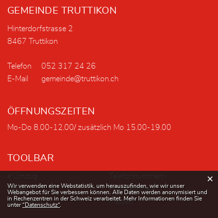
GEMEINDE TRUTTIKON
Hinterdorfstrasse 2
8467 Truttikon
Telefon
052 317 24 26
E-Mail
gemeinde@truttikon.ch
ÖFFNUNGSZEITEN
Mo-Do 8.00-12.00/ zusätzlich Mo 15.00-19.00
TOOLBAR
e Umzug
Telefonnummern
×
Webstatistik
Wir verwenden eine Webstatistik, um herauszufinden, wie wir unser
Leben
Publikationen
Webangebot für Sie verbessern können. Alle Daten werden anonymisiert und
in Rechenzentren in der Schweiz verarbeitet. Mehr Informationen finden Sie
Behörden
Freizeit
unter
“Datenschutz“
.