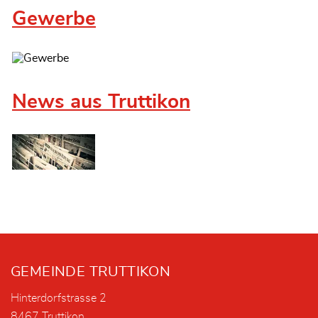
Gewerbe
News aus Truttikon
Fusszeile
GEMEINDE TRUTTIKON
Hinterdorfstrasse 2
8467 Truttikon