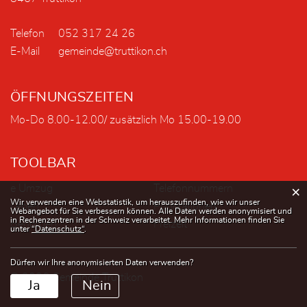
Telefon
052 317 24 26
E-Mail
gemeinde@truttikon.ch
ÖFFNUNGSZEITEN
Mo-Do 8.00-12.00/ zusätzlich Mo 15.00-19.00
TOOLBAR
×
e Umzug
Telefonnummern
Webstatistik
Wir verwenden eine Webstatistik, um herauszufinden, wie wir unser
Leben
Publikationen
Webangebot für Sie verbessern können. Alle Daten werden anonymisiert und
in Rechenzentren in der Schweiz verarbeitet. Mehr Informationen finden Sie
Behörden
Freizeit
unter
“Datenschutz“
.
Dürfen wir Ihre anonymisierten Daten verwenden?
© 2026 Gemeinde Truttikon
Ja
Nein