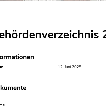
sgewählt)
ehördenverzeichnis
formationen
um
12. Juni 2025
kumente
me